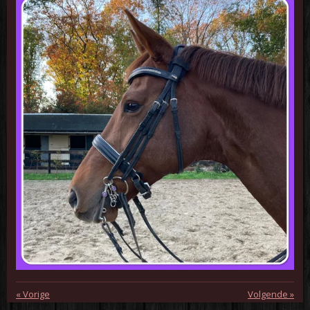
«
Vorige
Volgende
»