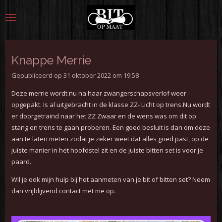
Ga
direct
naar
de
hoofdinhoud
Knappe Merrie
Gepubliceerd op 31 oktober 2022 om 19:58
Deze merrie wordt nu na haar zwangerschapsverlof weer
opgepakt. Is al uitgebracht in de klasse ZZ- Licht op trens.
Nu wordt
er doorgetraind naar het ZZ Zwaar en de wens was om dit op
stang en trens te gaan proberen.
Een goed besluit is dan om deze
aan te laten meten zodat je zeker weet dat alles goed past, op de
juiste manier in het hoofdstel zit en de juiste bitten set is voor je
paard.
Wil je ook mijn hulp bij het aanmeten van je bit of bitten set? Neem
dan vrijblijvend
contact met me op.