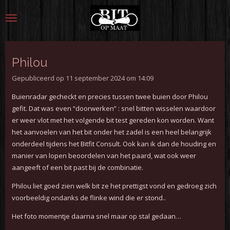
Ga
direct
naar
de
hoofdinhoud
Philou
Gepubliceerd op 11 september 2024 om 14:09
Buienradar gecheckt en precies tussen twee buien door Philou
gefit. Dat was even “doorwerken” : snel bitten wisselen waardoor
er weer vlot met het volgende bit test gereden kon worden.
Want
het aanvoelen van het bit onder het zadel is een heel belangrijk
onderdeel tijdens het Bitfit Consult. Ook kan ik dan de houding en
manier van lopen beoordelen van het paard, wat ook weer
aangeeft of een bit past bij de combinatie.
Philou liet goed zien welk bit ze het prettigst vond en
gedroeg zich
voorbeeldig ondanks de flinke wind die er stond..
Het foto momentje daarna snel maar op stal gedaan…