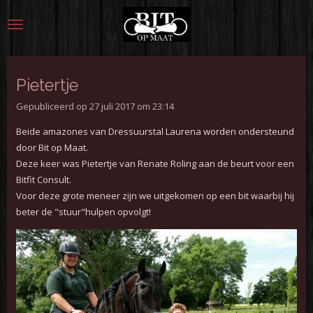
Ga
direct
naar
de
hoofdinhoud
Pietertje
Gepubliceerd op 27 juli 2017 om 23:14
Beide amazones van Dressuurstal Laurena worden ondersteund
door Bit op Maat.
Deze keer was Pietertje van Renate Roling aan de beurt voor een
Bitfit Consult.
Voor deze grote meneer zijn we uitgekomen op een bit waarbij hij
beter de "stuur"hulpen opvolgt!