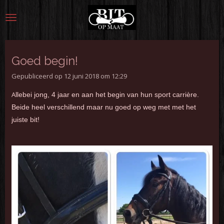
Ga
direct
naar
de
hoofdinhoud
Goed begin!
Gepubliceerd op 12 juni 2018 om 12:29
A
llebei jong, 4 jaar en aan het begin van hun sport carrière.
Beide heel verschillend maar nu goed op weg met met het
juiste bit!