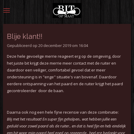
Ga
direct
naar
de
hoofdinhoud
Blije klant!!
Gepubliceerd op 20 december 2019 om 16:04
Deze hele gevoelige merrie reageert erg op de omgeving, door
het juiste bit krijgt deze merrie meer contact met de ruiter en
daardoor een veiliger, comfortabel gevoel dat er meer
ondersteuning is in "enge" situatie's van bovenaf. Daardoor
eerdere ontspanning van het paard en de ruiter krijgt het paard
gecontroleerder door de baan.
Daarna ook nog een hele fijne recensie van deze combinatie:
Blij met het resultaat! En super fijn geholpen.. wat hebben jullie een
geduld voor zowel paard als de ruiter.. en dat is heel fijn en heb eindelijk
een bit waar mijn paard heel goed op reageerde.. heel erg bedankt voor