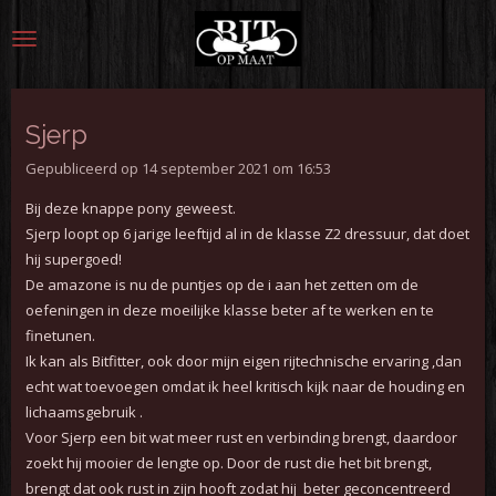
Ga
direct
naar
de
hoofdinhoud
Sjerp
Gepubliceerd op 14 september 2021 om 16:53
Bij deze knappe pony geweest.
Sjerp loopt op 6 jarige leeftijd al in de klasse Z2 dressuur, dat doet
hij supergoed!
De amazone is nu de puntjes op de i aan het zetten om de
oefeningen in deze moeilijke klasse beter af te werken en te
finetunen.
Ik kan als Bitfitter, ook door mijn eigen rijtechnische ervaring ,dan
echt wat toevoegen omdat ik heel kritisch kijk naar de houding en
lichaamsgebruik .
Voor Sjerp een bit wat meer rust en verbinding brengt, daardoor
zoekt hij mooier de lengte op. Door de rust die het bit brengt,
brengt dat ook rust in zijn hooft zodat hij beter geconcentreerd