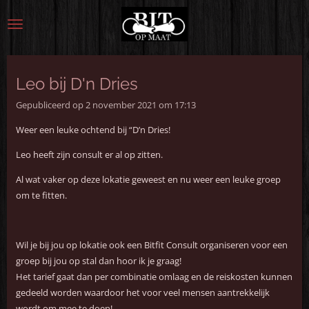
Ga
direct
naar
de
hoofdinhoud
Leo bij D'n Dries
Gepubliceerd op 2 november 2021 om 17:13
Weer een leuke ochtend bij “D’n Dries!
Leo heeft zijn consult er al op zitten.
Al wat vaker op deze lokatie geweest en nu weer een leuke groep
om te fitten.
Wil je bij jou op lokatie ook een Bitfit Consult organiseren voor een
groep bij jou op stal dan hoor ik je graag!
Het tarief gaat dan per combinatie omlaag en de reiskosten kunnen
gedeeld worden waardoor het voor veel mensen aantrekkelijk
wordt om mee te doen!