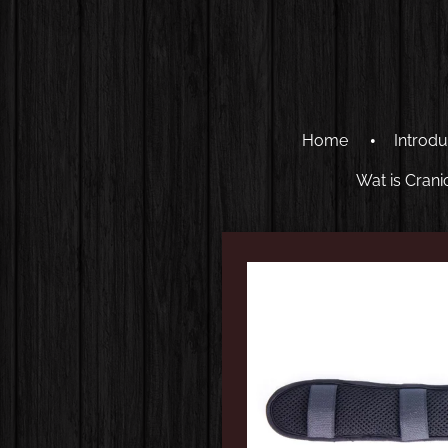
Ga
direct
naar
de
hoofdinhoud
Home
Introdu
Wat is Crani