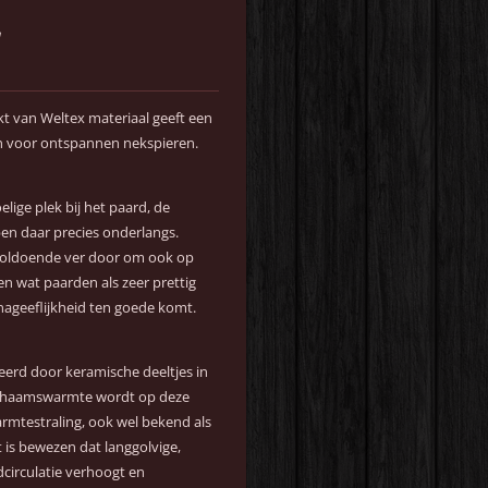
 van Weltex materiaal geeft een
en voor ontspannen nekspieren.
lige plek bij het paard, de
en daar precies onderlangs.
voldoende ver door om ook op
n wat paarden als zeer prettig
ageeflijkheid ten goede komt.
eerd door keramische deeltjes in
Lichaamswarmte wordt op deze
rmtestraling, ook wel bekend als
t is bewezen dat langgolvige,
dcirculatie verhoogt en