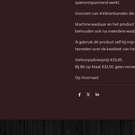
spierontspannend werkt.
Voorzien van 4 klittenbanden die
Machine wasbaar en het product b
behouden ook na meerdere wasb
Ik gebruik dit product zelf bij mi
tevreden over de kwaliteit van h
Verkoopadviesprijs €33,95.
Bij Bit op Maat €32,50 geen verz
Op Voorraad.
D
D
S
e
e
h
l
e
a
e
l
r
n
e