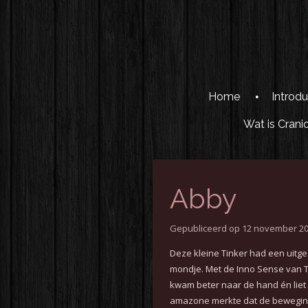
Ga
direct
naar
de
hoofdinhoud
Home
Introdu
Wat is Crani
Abby
Gepubliceerd op 12 november 20
Deze kleine Tinker had een uitg
mondje.
Met de Inno Sense van T
kwam beter naar de hand én lie
amazone merkte dat de bewegin