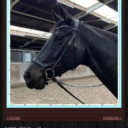
«
Vorige
Volgende
»